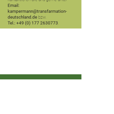
Email:
kampermann@transfarmation-
deutschland.de
bzw.
Tel.: +49 (0) 177 2630773
.