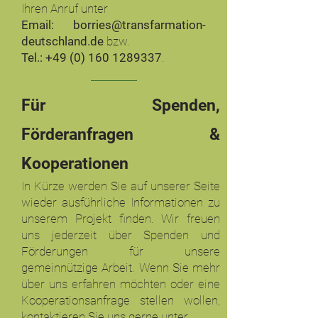
Ihren Anruf unter
Email:
borries@transfarmation-
deutschland.de
bzw.
Tel.:
+49 (0) 160 1289337
.​
​Für Spenden,
Förderanfragen &
Kooperationen
In Kürze werden Sie auf unserer Seite
wieder ausführliche Informationen zu
unserem Projekt finden. Wir freuen
uns jederzeit über Spenden und
Förderungen für unsere
gemeinnützige Arbeit.
Wenn Sie mehr
über uns erfahren möchten oder eine
Kooperationsanfrage stellen wollen,
kontaktieren Sie uns gerne unter