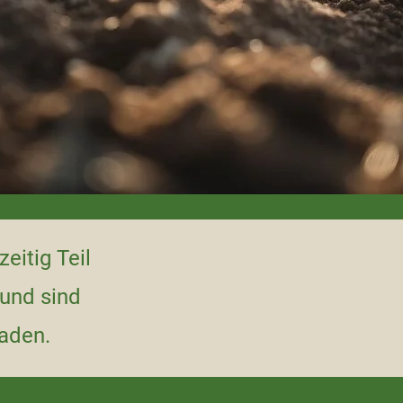
eitig Teil
und sind
laden.