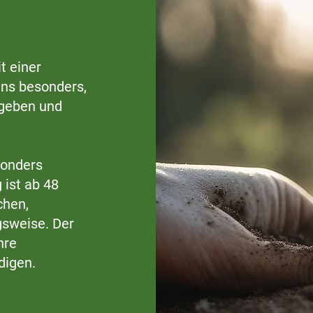
t einer
uns besonders,
 geben und
sonders
 ist ab 48
chen,
gsweise. Der
hre
digen.