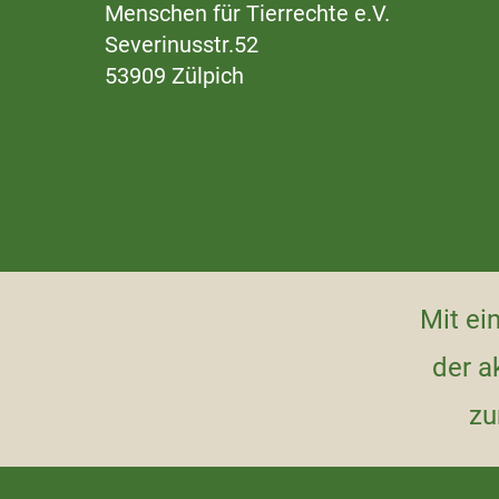
Menschen für Tierrechte e.V.
Severinusstr.52
53909 Zülpich
Mit ei
der a
zu