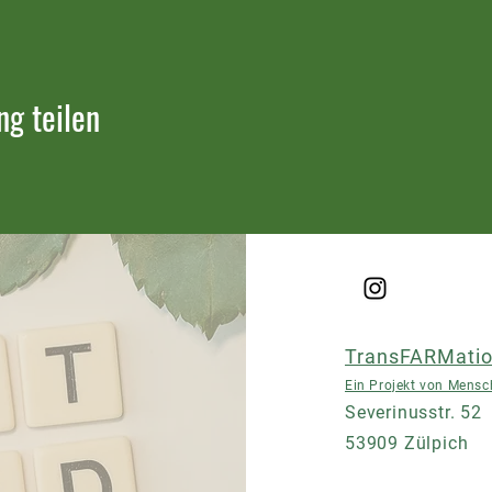
ng teilen
TransFARMatio
Ein Projekt von Mensch
Severinusstr. 52
53909 Zülpich