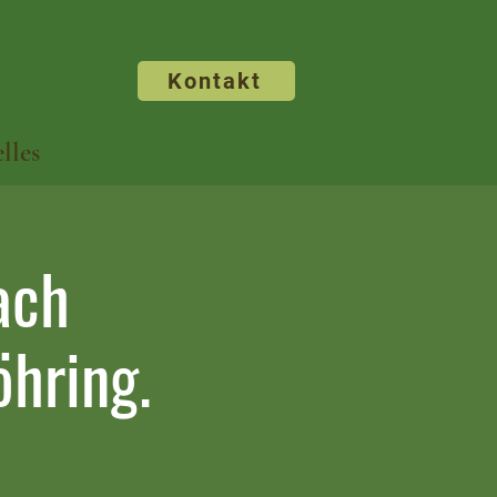
Kontakt
lles
ach
hring.