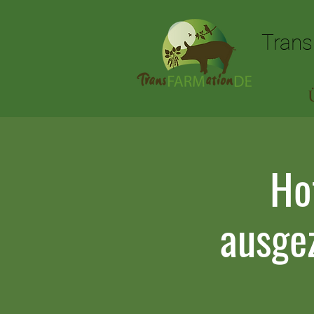
Trans
Trans
Ho
ausge