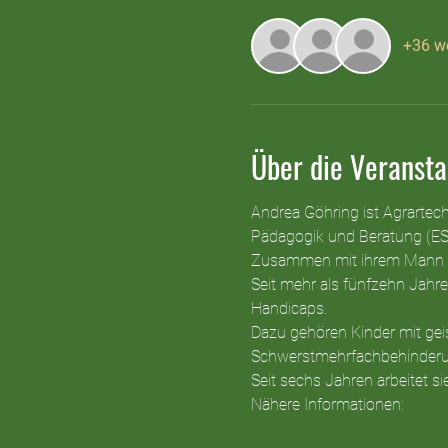
+36 we
Über die Veransta
Andrea Göhring ist Agrartech
Pädagogik und Beratung (ES
Zusammen mit ihrem Mann bew
Seit mehr als fünfzehn Jahre
Handicaps.
Dazu gehören Kinder mit gei
Schwerstmehrfachbehinderu
Seit sechs Jahren arbeitet s
Nähere Informationen: