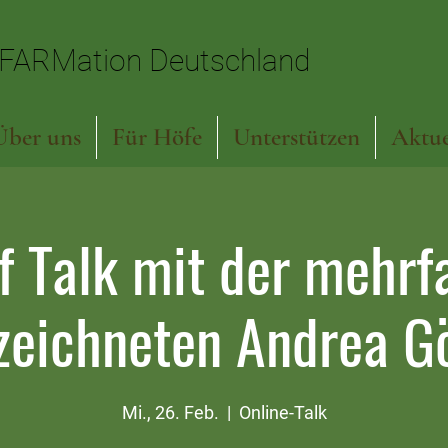
FARMation Deutschland
FARMation Deutschland
Über uns
Für Höfe
Unterstützen
Aktue
f Talk mit der mehrf
zeichneten Andrea Gö
Mi., 26. Feb.
  |  
Online-Talk