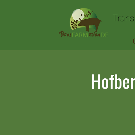
Trans
Trans
Hofber