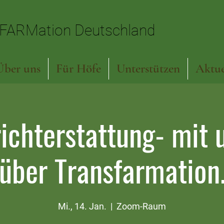
FARMation Deutschland
FARMation Deutschland
Über uns
Für Höfe
Unterstützen
Aktue
ichterstattung- mit u
über Transfarmation
Mi., 14. Jan.
  |  
Zoom-Raum