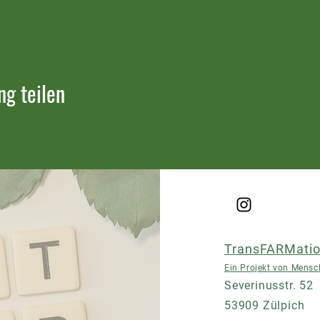
ng teilen
TransFARMatio
Ein Projekt von Mensch
Severinusstr. 52
53909 Zülpich