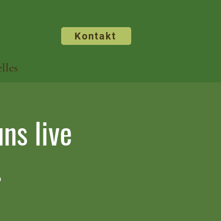
Kontakt
lles
ns live
.