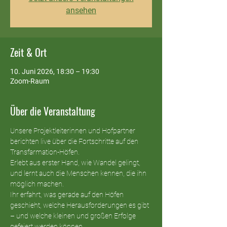
ansehen
Zeit & Ort
10. Juni 2026, 18:30 – 19:30
Zoom-Raum
Über die Veranstaltung
Unsere Projektleiterinnen und Hofpartner 
berichten live über die Fortschritte auf den 
Transfarmation-Höfen.
Erlebt aus erster Hand, wie Wandel gelingt, 
und lernt auch die Menschen kennen, die ihn 
möglich machen.
Ihr erfahrt, was gerade auf den Höfen 
geschieht, welche Herausforderungen es gibt 
– und welche kleinen und großen Erfolge 
gefeiert werden können.