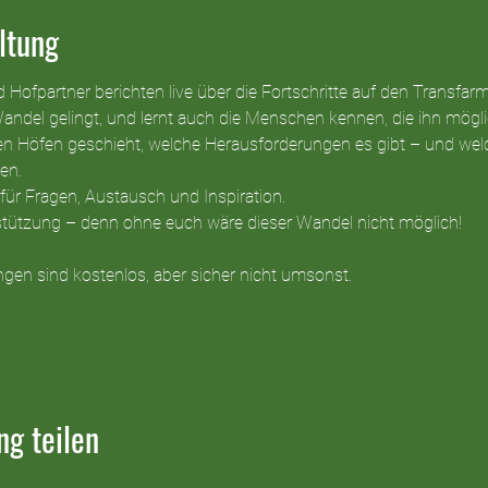
ltung
d Hofpartner berichten live über die Fortschritte auf den Transfar
Wandel gelingt, und lernt auch die Menschen kennen, die ihn mög
 den Höfen geschieht, welche Herausforderungen es gibt – und wel
en.
für Fragen, Austausch und Inspiration. 
rstützung – denn ohne euch wäre dieser Wandel nicht möglich!
gen sind kostenlos, aber sicher nicht umsonst.
ng teilen