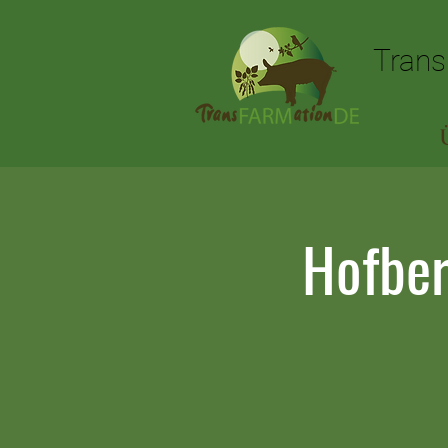
Trans
Trans
Hofber