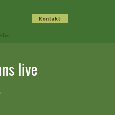
Kontakt
lles
ns live
.