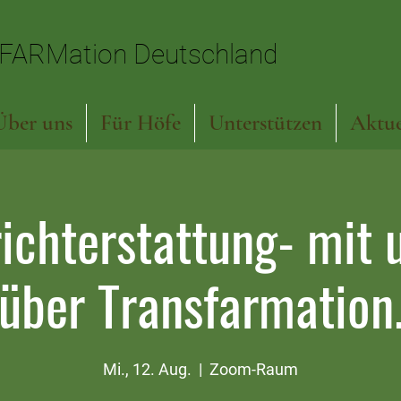
FARMation Deutschland
FARMation Deutschland
Über uns
Für Höfe
Unterstützen
Aktue
ichterstattung- mit u
über Transfarmation
Mi., 12. Aug.
  |  
Zoom-Raum