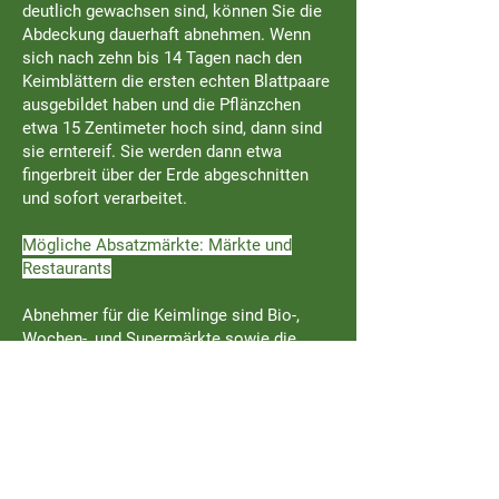
deutlich gewachsen sind, können Sie die
Abdeckung dauerhaft abnehmen. Wenn
sich nach zehn bis 14 Tagen nach den
Keimblättern die ersten echten Blattpaare
ausgebildet haben und die Pflänzchen
etwa 15 Zentimeter hoch sind, dann sind
sie erntereif. Sie werden dann etwa
fingerbreit über der Erde abgeschnitten
und sofort verarbeitet.
Mögliche Absatzmärkte: Märkte und
Restaurants
Abnehmer für die Keimlinge sind Bio-,
Wochen-, und Supermärkte sowie die
Gastronomie. In der Gourmetküche
werden die dekorativen Keimlinge gerne
als Garnierung für Speisen verwendet. Sie
eignen sich aber auch gut zur Beigabe in
Salate, Quark, Frischkäse, Suppen oder
Smoothies. Da die Pflanzen nach der