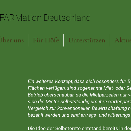
FARMation Deutschland
FARMation Deutschland
Über uns
Für Höfe
Unterstützen
Aktue
Ein weiteres Konzept, dass sich besonders für Be
Flächen verfügen, sind sogenannte Miet- oder Se
Betrieb überschaubar, da die Mietparzellen nur
sich die Mieter selbstständig um ihre Gartenpa
Vergleich zur konventionellen Bewirtschaftung 
bezahlt werden und sind ertrags- und witterung
Die Idee der Selbsternte entstand bereits in d