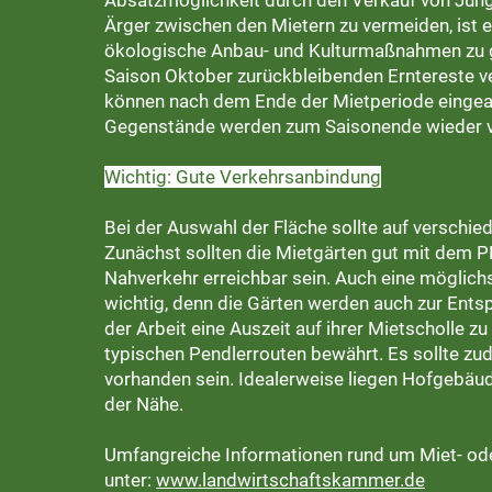
Absatzmöglichkeit durch den Verkauf von Jun
Ärger zwischen den Mietern zu vermeiden, ist 
ökologische Anbau- und Kulturmaßnahmen zu g
Saison Oktober zurückbleibenden Erntereste ve
können nach dem Ende der Mietperiode eingear
Gegenstände werden zum Saisonende wieder vo
Wichtig: Gute Verkehrsanbindung
Bei der Auswahl der Fläche sollte auf verschi
Zunächst sollten die Mietgärten gut mit dem 
Nahverkehr erreichbar sein. Auch eine möglichs
wichtig, denn die Gärten werden auch zur Ent
der Arbeit eine Auszeit auf ihrer Mietscholle z
typischen Pendlerrouten bewährt. Es sollte z
vorhanden sein. Idealerweise liegen Hofgebäud
der Nähe.
Umfangreiche Informationen rund um Miet- ode
unter:
www.landwirtschaftskammer.de