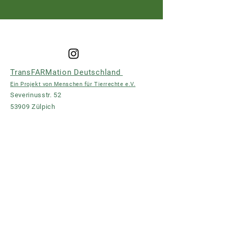
TransFARMation Deutschland
Ein Projekt von Menschen für Tierrechte e.V.
Severinusstr. 52
53909 Zülpich
Spendenkonto:
DE02
3905 0000 0016 0079
73
​Impressum