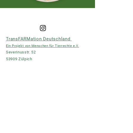
TransFARMation Deutschland
Ein Projekt von Menschen für Tierrechte e.V.
Severinusstr. 52
53909 Zülpich
Spendenkonto:
DE02
3905 0000 0016 0079
73
​Impressum