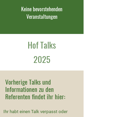
Keine bevorstehenden
🌱 Stabile Vergütung

Veranstaltungen
🌱 Keine Investitionen nötig

🌱 Sichtbarkeit und Wertschätzung für 
den eigenen Betrieb

Hof Talks
🌱 Teil eines wachsenden Netzwerks mit 
2025
professioneller Unterstützung durch das 
meine ernte Team

Vorherige Talks und
Gemeinsam mit Transfarmation möchten 
Informationen zu den
wir Landwirt*innen, die sich verändern 
Referenten findet ihr hier:
wollen, die Möglichkeit geben, das 
Modell kennenzulernen – offen, ehrlich 
und praxisnah.
Ihr habt einen Talk verpasst oder