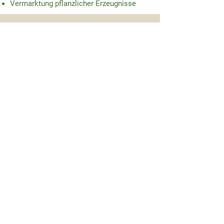
Vermarktung pflanzlicher Erzeugnisse
Wir schaffen für Euch als
Landwirte eine Plattform, um
Eure Betriebe untereinander zu
vernetzen und durch den
gemeinsamen